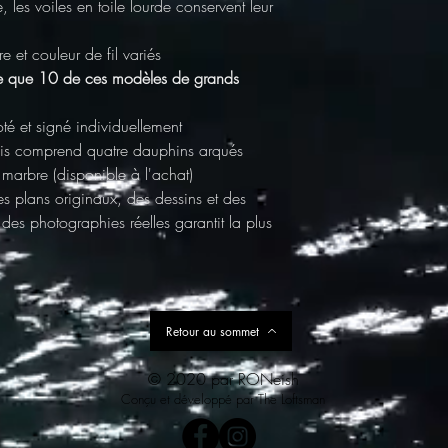
les voiles en toile lourde conservent leur
 et couleur de fil variés
e
que 10 de ces modèles de grands
té et signé individuellement
is
comprend quatre dauphins arqués
 marbre
(disponible à l'achat)
es plans originaux, des dessins et des
 des photographies réelles garantit la plus
Retour au sommet
© 2020 par RONeish
Conçu et développé par
The Loftsman