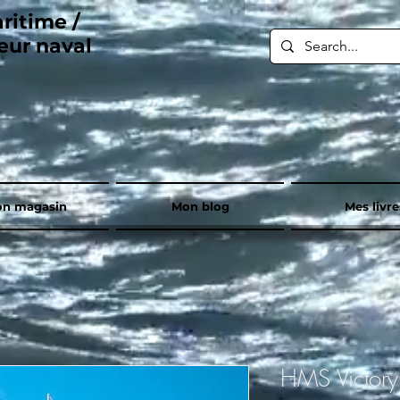
ritime /
eur naval
n magasin
Mon blog
Mes livre
HMS Victory