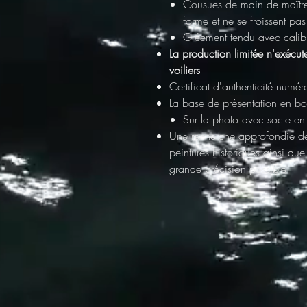
Cousues de main de maître, 
forme et ne se froissent pas
Gréement tendu avec calibre
La production limitée n'exécut
voiliers
Certificat d'authenticité
numéro
La base de présentation en bo
Sur la photo avec socle en
Une recherche approfondie
d
peintures historiques ainsi que
grande précision possible