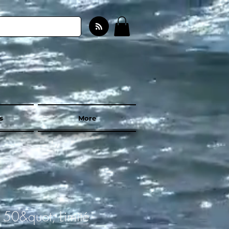
s
More
 50&quot; Limité