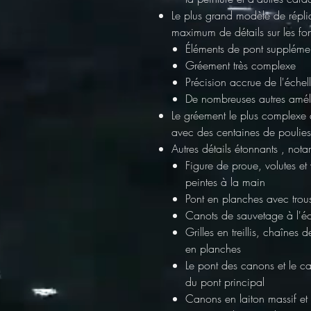
Le plus grand modèle de répli
maximum de détails sur les fo
Éléments de pont supplémen
Gréement très complexe
Précision accrue de l'échel
De nombreuses autres améli
Le gréement le plus complexe
avec des centaines de poulies
Autres détails étonnants
, nota
Figure de proue, volutes et
peintes à la main
Pont en planches avec trou
Canots de sauvetage à l'éc
Grilles en treillis, chaînes
en planches
Le pont des canons et le can
du pont principal
Canons en laiton massif et