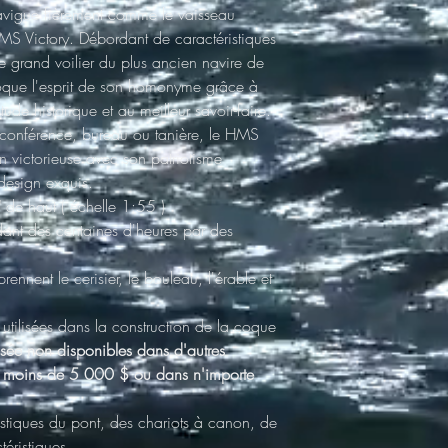
 navigue fièrement comme le vaisseau
HMS Victory. Débordant de caractéristiques
 grand voilier du plus ancien navire de
ue l'esprit de son homonyme grâce à
ude historique et au meilleur savoir-faire.
e conférence, bureau ou tanière, le HMS
on victorieuse avec son patriotisme
 design exquis.
 de haut (
échelle
1:55
)
ant des centaines d'heures par des
ennent le cerisier, le bouleau, l'érable et
utilisées dans la construction de la coque
usée
non disponibles dans d'autres
e moins de 5 000 $ ou dans n'importe
istiques du pont, des chariots à canon, de
téristiques