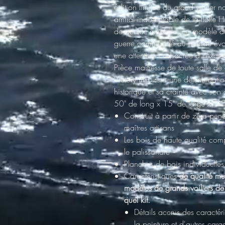
édition limitée du grand voilier
amiral indomptable de la flotte 
de qualité muséale, ce modèle de
guerre commandé au monde évoq
une attention consacrée à l'exactit
Pièce maîtresse de toute salle d
Victory inspirera une déterminati
historique et sa crainte avec son
50" de long x 15" de large x 34"
Construit à partir de zéro
pend
maîtres artisans
Les bois de haute qualité
compr
le palissandre
Planches de bois individuelles
Caractéristiques
de qualité m
modèles de grands voiliers d
quel kit.
Détails accrus des caractér
la peinture et d'autres carac