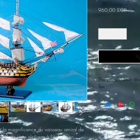
Prix
960,00 £GB
Quantité
*
Aj
The price shown do
Tax
Veuillez contacter pour 
d'affranchissement, ce
à l'étranger, Prêt pour
maquette de bateau
 et la magnificence du vaisseau amiral de
afalgar, cette réplique à l'échelle en