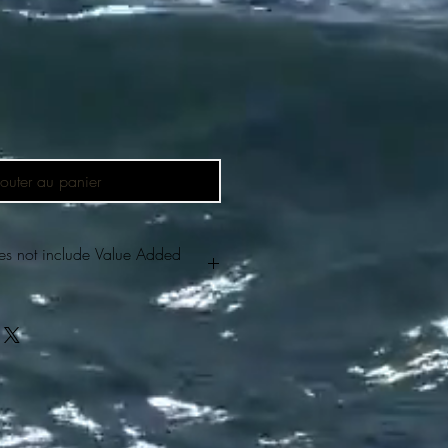
outer au panier
es not include Value Added
les frais d'expédition et
 modèle de qualité musée est fabriqué
 un affichage immédiat - Pas un kit de