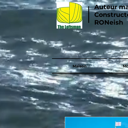
Auteur ma
Construct
RONeish
Maison
Mo