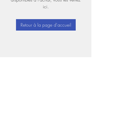
ici.
Retour à la page d'accueil
© 2020 par RONeish
Conçu et développé par
The Loftsman
Retour au sommet