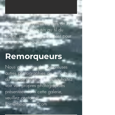
De nombreux autres navires de la
marine seront ajoutés au fil du
temps, revenez régulièrement pour
voir les nouveautés
Remorqueurs
Nous ajouterons de nombreuses
autres photographies de remorqueurs
du monde entier. Si vous souhaitez
voir vos propres photographies
présentées dans cette galerie,
veuillez contacter
Ron@theloftsman.com