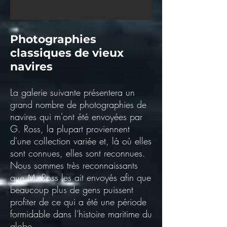
Photographies
classiques de vieux
navires
La galerie suivante présentera un
grand nombre de photographies de
navires qui m'ont été envoyées par
G. Ross, la plupart proviennent
d'une collection variée et, là où elles
sont connues, elles sont reconnues.
Nous sommes très reconnaissants
que M. Ross les ait envoyés afin que
beaucoup plus de gens puissent
profiter de ce qui a été une période
formidable dans l'histoire maritime du
globe.