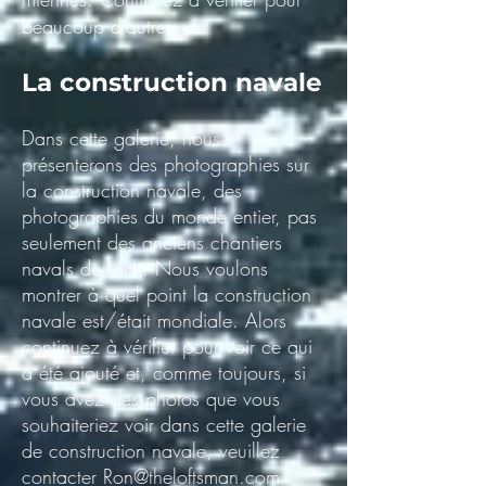
beaucoup d'autres.
La construction navale
Dans cette galerie, nous
présenterons des photographies sur
la construction navale, des
photographies du monde entier, pas
seulement des anciens chantiers
navals de Leith. Nous voulons
montrer à quel point la construction
navale est/était mondiale. Alors
continuez à vérifier pour voir ce qui
a été ajouté et, comme toujours, si
vous avez des photos que vous
souhaiteriez voir dans cette galerie
de construction navale, veuillez
contacter
Ron@theloftsman.com