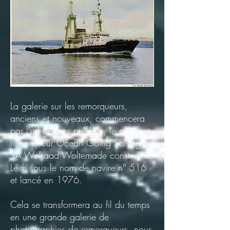
La galerie sur les remorqueurs,
anciens et nouveaux, commencera
par l'un de mes préférés, le puissant
remorqueur Ocean Going Salvage
SA Wolraad Woltemade construit à
Leith sous le nom de navire n° 516
et lancé en 1976.
Cela se transformera au fil du temps
en une grande galerie de
photographies de remorqueurs, nous