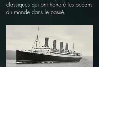
classiques qui ont honoré les océans
du monde dans le passé.
RMS AQUITANIE
ON : 135583 Construit par John Brown
& Co., Clydebank. Yard No 409, lancé
en 1913
L'Aquitania a gagné le surnom de "le
navire magnifique" de ses passagers.
L'Aquitania était le troisième du grand trio
de paquebots express de Cunard Line,
précédé par le RMS Mauretania et le