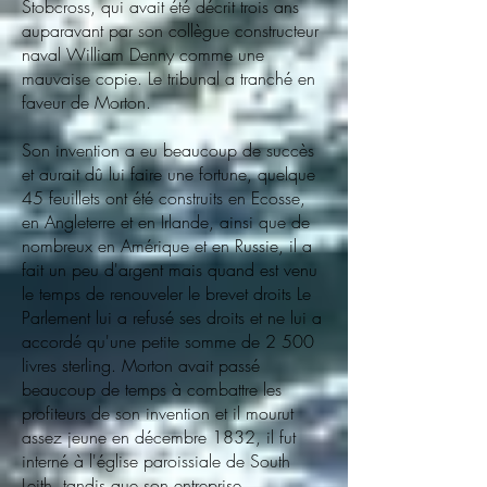
Stobcross, qui avait été décrit trois ans
auparavant par son collègue constructeur
naval William Denny comme une
mauvaise copie. Le tribunal a tranché en
faveur de Morton.
Son invention a eu beaucoup de succès
et aurait dû lui faire une fortune, quelque
45 feuillets ont été construits en Ecosse,
en Angleterre et en Irlande, ainsi que de
nombreux en Amérique et en Russie, il a
fait un peu d'argent mais quand est venu
le temps de renouveler le brevet droits Le
Parlement lui a refusé ses droits et ne lui a
accordé qu'une petite somme de 2 500
livres sterling. Morton avait passé
beaucoup de temps à combattre les
profiteurs de son invention et il mourut
assez jeune en décembre 1832, il fut
interné à l'église paroissiale de South
Leith, tandis que son entreprise