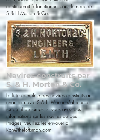
continuerait à fonctionner sous le nom de
S & H Morton & Co.
Navires construits par
S. & H. Morton & Co.
La liste complète des navires construits au
chantier naval S & H Morton s'affichera
ici au fil du temps, si vous avez des
informations sur les navires ou des
images, veuillez les envoyer à
Ron@theloftsman.com