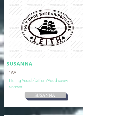
SUSANNA
1907
Fishing Vessel/Drifter Wood screw
steamer
SUSANNA