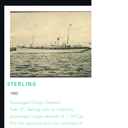
STERLING
1890
Passenger/Cargo Steamer
Fate- SS Sterling was an Icelandic
passenger/cargo steamer of 1,047grt
that ran aground and was wrecked at