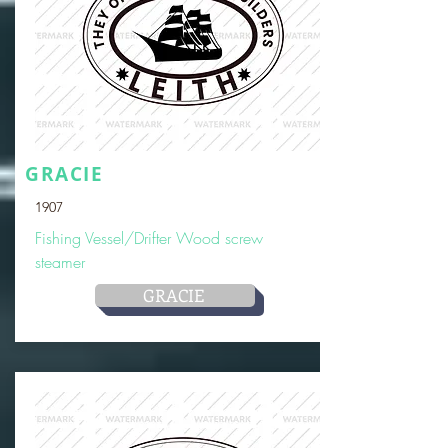
GRACIE
1907
Fishing Vessel/Drifter Wood screw
steamer
GRACIE