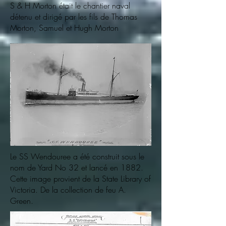
S & H Morton était le chantier naval
détenu et dirigé par les fils de Thomas
Morton, Samuel et Hugh Morton
Le SS Wendouree a été construit sous le
nom de Yard No 32 et lancé en 1882.
Cette image provient de la State Library of
Victoria. De la collection de feu A.
Green.