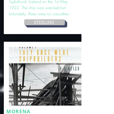
Sydisfkord, Iceland on the 1st May
1922. The ship was wrecked but
fortunately, there were no casualties.
STERLING
MORENA