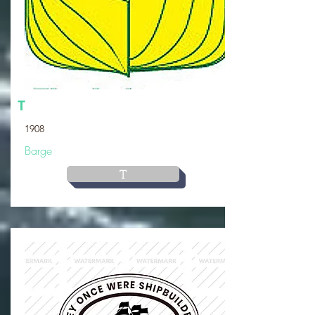
T
1908
Barge
T