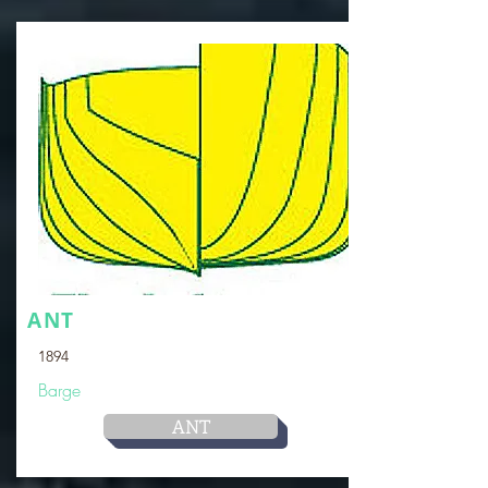
ANT
1894
Barge
ANT