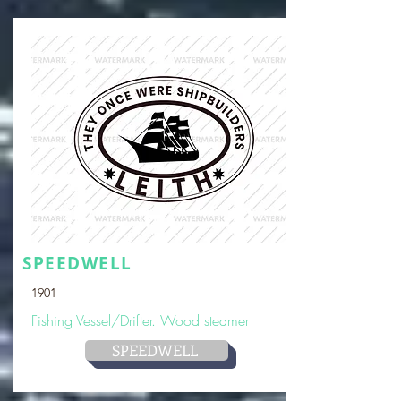
SPEEDWELL
1901
Fishing Vessel/Drifter. Wood steamer
SPEEDWELL