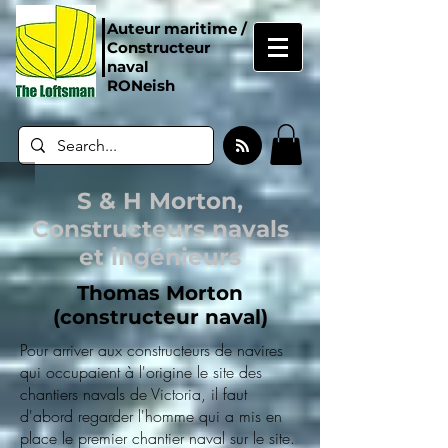
Auteur maritime /
Constructeur
naval
RONeish
S & H Morton,
Constructeurs navals
et ingénieurs
Thomas Morton
(constructeur naval)
Pour arriver aux constructeurs de navires
qui occupaient à l'origine le site des
chantiers navals de Victoria, il faut
d'abord regarder l'homme qui a mis en
place le premier chantier naval sur le site.