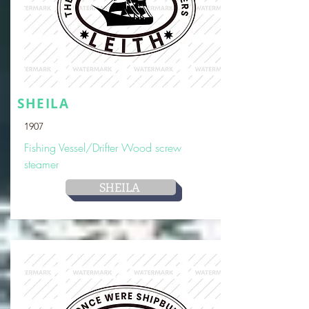
SHEILA
1907
Fishing Vessel/Drifter Wood screw
steamer
SHEILA