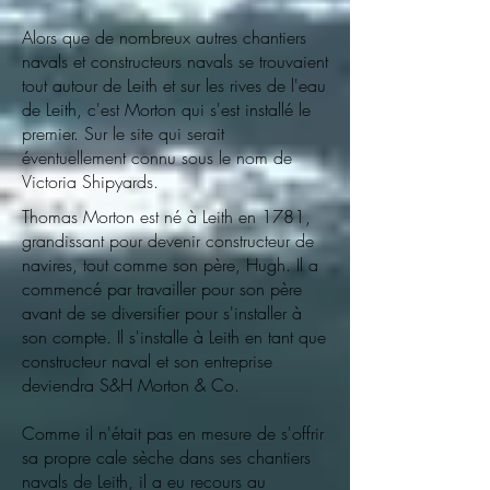
Alors que de nombreux autres chantiers
navals et constructeurs navals se trouvaient
tout autour de Leith et sur les rives de l'eau
de Leith, c'est Morton qui s'est installé le
premier. Sur le site qui serait
éventuellement connu sous le nom de
Victoria Shipyards.
Thomas Morton est né à Leith en 1781,
grandissant pour devenir constructeur de
navires, tout comme son père, Hugh. Il a
commencé par travailler pour son père
avant de se diversifier pour s'installer à
son compte. Il s'installe à Leith en tant que
constructeur naval et son entreprise
deviendra S&H Morton & Co.
Comme il n'était pas en mesure de s'offrir
sa propre cale sèche dans ses chantiers
navals de Leith, il a eu recours au