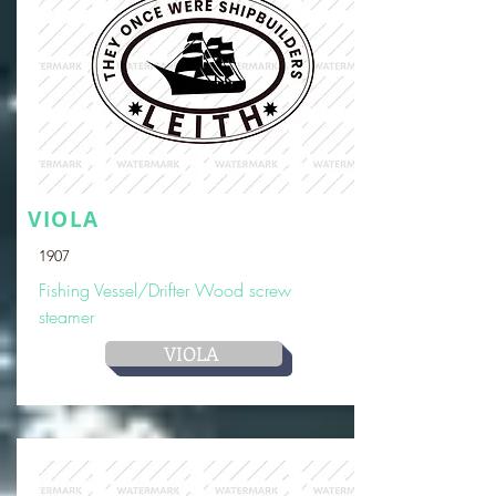
VIOLA
1907
Fishing Vessel/Drifter Wood screw
steamer
VIOLA