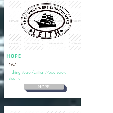
HOPE
1907
Fishing Vessel/Drifter Wood screw
steamer
HOPE