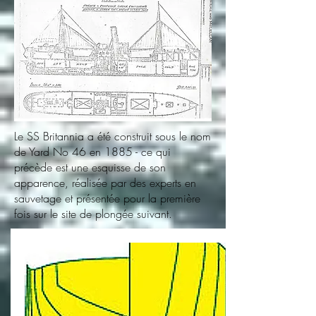
Le SS Britannia a été construit sous le nom
de Yard No 46 en 1885 - ce qui
précède est une esquisse de son
apparence, réalisée par des experts en
sauvetage et présentée pour la première
fois sur le
site de plongée
suivant.