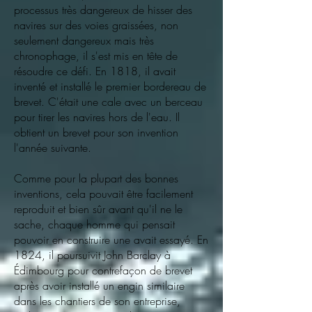
processus très dangereux de hisser des
navires sur des voies graissées, non
seulement dangereux mais très
chronophage, il s'est mis en tête de
résoudre ce défi. En 1818, il avait
inventé et installé le premier bordereau de
brevet. C'était une cale avec un berceau
pour tirer les navires hors de l'eau. Il
obtient un brevet pour son invention
l'année suivante.
Comme pour la plupart des bonnes
inventions, cela pouvait être facilement
reproduit et bien sûr avant qu'il ne le
sache, chaque homme qui pensait
pouvoir en construire une avait essayé. En
1824, il poursuivit John Barclay à
Édimbourg pour contrefaçon de brevet
après avoir installé un engin similaire
dans les chantiers de son entreprise,