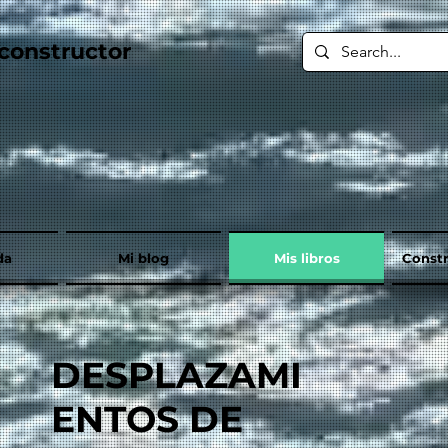
constructor
da
Mi blog
Mis libros
Constr
DESPLAZAMI
ENTOS DE