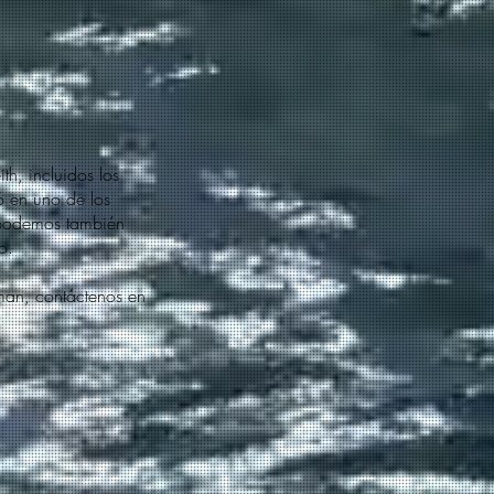
h, incluidos los
ió en uno de los
 podemos también
o.
sman, contáctenos en