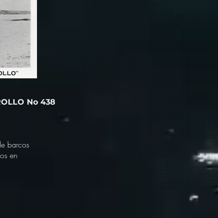
 ROLLO No 438
de barcos
nos en