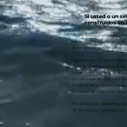
Si usted o un se
construidos en L
Ahora tenemos una oferta mu
un barco construido en Leit
el tiempo de alguien en el m
También son un regalo marav
Todo lo que necesitamos de 
información sobre lo que le 
nosotros nos encargamos del 
Póngase en contacto con noso
en papel de impresión de pri
Por ahora solo vendemos las
de los marcos comunes que p