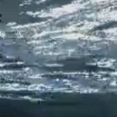
s
r.
 o navegado en
a de conmemorar
on un poco de
a en cuestión,
s se producen
 a la mayoría