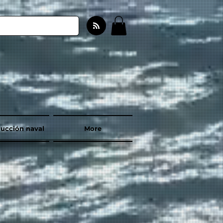
ucción naval
More