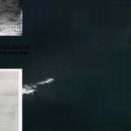
isto aquí en
rra Mundial