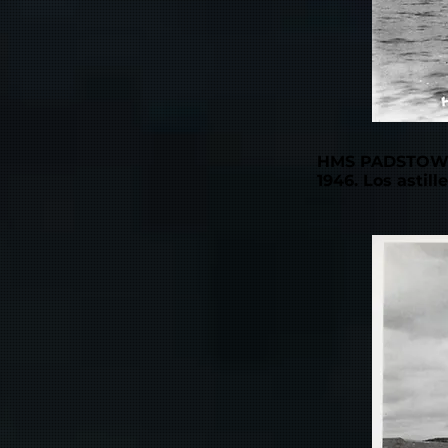
HMS PADSTOW BA
1946. Los astil