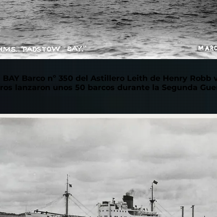
Y Barco nº 350 del Astillero Leith de Henry Robb v
leros lanzaron unos 50 barcos durante la Segunda Gue