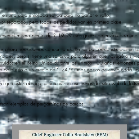
ed en una caja enrollada sólida para no dañar el rollo.
 por separado, pero todos los pedidos van en primera clase.
tienen el mismo precio de £ 19.99 más gastos de envío cada uno.
r ahora nos estamos concentrando en los barcos construidos en Leit
rciales, pero si tiene una solicitud para alguien que navegó o sirv
truidos en el Reino Unido durante los últimos 100 años, entonces
 para esto a un precio de £ 24.99 más gastos de envío cada un
a que estos obsequios únicos son exclusivos del sitio web de loft
stran ejemplos de pergaminos de barcos.