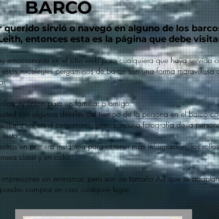
BARCO
r querido sirvió o navegó en alguno de los barco
eith, entonces esta es la página que debe visita
y emocionante en el sitio web para cualquiera que haya servido
h, estos excelentes pergaminos de barco son una forma maravillos
ar.
illoso y único para un familiar o amigo.
usted son algunos detalles del tiempo de la persona en el barco c
gustaría ver en el pergamino, junto con una fotografía de la person
resto.
tros en primera instancia para obtener más información, los rollo
mera clase y en color.
 impresiones sin enmarcar, pero son de tamaño A3 que se adaptan
uedes comprar en casi cualquier lugar.