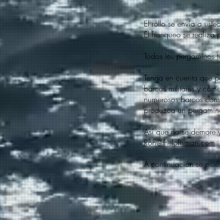
El rollo se envía a ust
El franqueo se realiza
Todos los pergaminos 
Tenga en cuenta que po
barcos militares y come
numerosos barcos cons
produzca un pergamino
Así que no se demore y
Ron@theloftsman.com
A continuación se mue