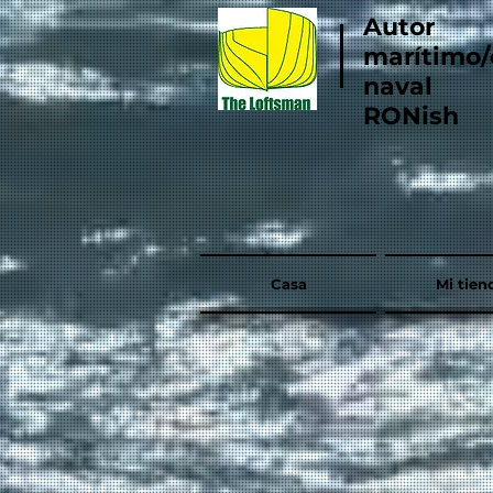
Autor
marítimo/
naval
RONish
Casa
Mi tien