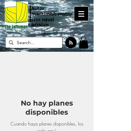
Autor
marítimo/constru
ctor naval
RONish
No hay planes
disponibles
Cuando haya planes disponibles, los
verás aquí.