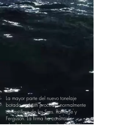
La mayor parte del nuevo tonelaje
botado en Leith procedía normalmente
del astillero de los Sres. Ramage y
Ferguson. La firma ha construido
alrededor de noventa yates de vapor