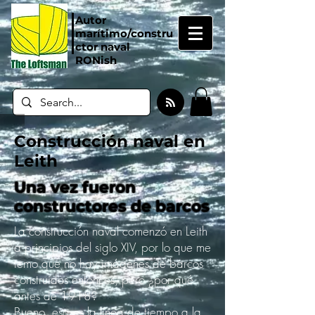
Autor
marítimo/constru
ctor naval
RONish
Construcción naval en
Leith
Una vez fueron
constructores de barcos
La construcción naval comenzó en Leith
a principios del siglo XIV, por lo que me
temo que no hay imágenes de barcos
construidos entonces, pero ¿por qué
antes de 1918?
Bueno, esa es la línea de tiempo a la