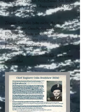
können wir das tun Produzieren Sie auch
eine Schriftrolle zum Preis von £ 24,99
plus Porto pro Stück.
Zögern Sie also bitte nicht, da diese
einzigartigen Geschenke exklusiv auf der
Loftsman-Website erhältlich sind.
Kontaktieren Sie uns unter
Ron@theloftsman.com
Beispiele für Schiffsschriftrollen sind unten
abgebildet.