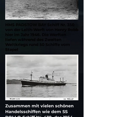
HMS PADSTOW BAY Schiff Nr. 350
von der Leith-Werft von Henry Robb
hier im Jahr 1946. Die Werften
liefen während des Zweiten
Weltkriegs rund 50 Schiffe vom
Stapel
Zusammen mit vielen schönen
Handelsschiffen wie dem SS