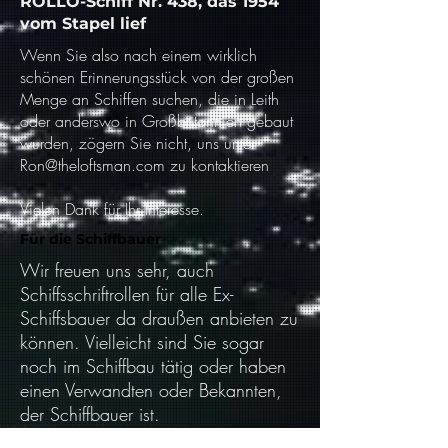
ROLLO-Schiff Nr. 438, das 1954
vom Stapel lief
Wenn Sie also nach einem wirklich
schönen Erinnerungsstück von der großen
Menge an Schiffen suchen, die in Leith
oder anderswo in Großbritannien gebaut
wurden, zögern Sie nicht, uns unter
Ron@theloftsman.com
zu kontaktieren
Vielen Dank für Ihr Interesse.
Für die Schiffbauer
Wir freuen uns sehr, auch
Schiffsschriftrollen für alle Ex-
Schiffsbauer da draußen anbieten zu
können. Vielleicht sind Sie sogar
noch im Schiffbau tätig oder haben
einen Verwandten oder Bekannten,
der Schiffbauer ist.