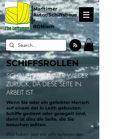
Maritimer
Autor/Schiffsbaue
r
RONisch
SCHIFFSROLLEN
SCHAUEN SIE IMMER WIEDER
ZURÜCK, DA DIESE SEITE IN
ARBEIT IST.
Wenn Sie oder ein geliebter Mensch
auf einem der in Leith gebauten
Schiffe gedient oder gesegelt sind,
dann ist dies die Seite, die Sie
besuchen sollten.
Wir haben jetzt ein sehr aufregendes