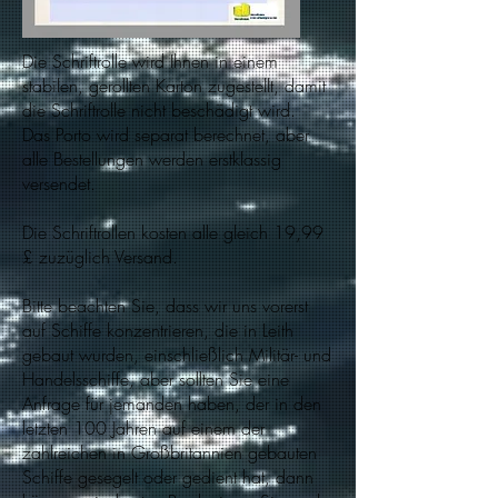
Die Schriftrolle wird Ihnen in einem
stabilen, gerollten Karton zugestellt, damit
die Schriftrolle nicht beschädigt wird.
Das Porto wird separat berechnet, aber
alle Bestellungen werden erstklassig
versendet.
Die Schriftrollen kosten alle gleich 19,99
£ zuzüglich Versand.
Bitte beachten Sie, dass wir uns vorerst
auf Schiffe konzentrieren, die in Leith
gebaut wurden, einschließlich Militär- und
Handelsschiffe, aber sollten Sie eine
Anfrage für jemanden haben, der in den
letzten 100 Jahren auf einem der
zahlreichen in Großbritannien gebauten
Schiffe gesegelt oder gedient hat, dann