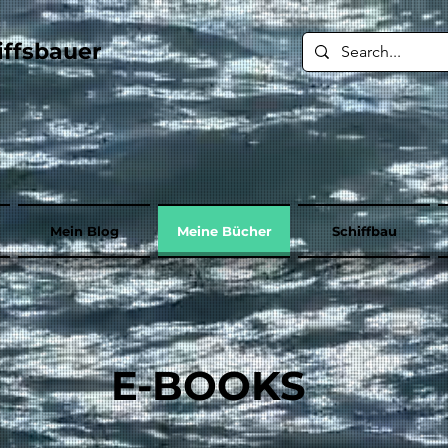
iffsbauer
Mein Blog
Meine Bücher
Schiffbau
E-BOOKS