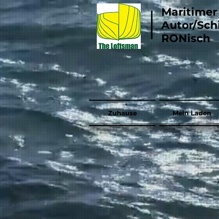
Maritimer
Autor/Sch
RONisch
Zuhause
Mein Laden