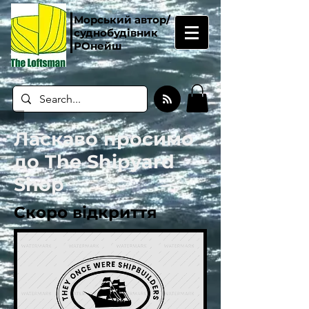
Морський автор/
суднобудівник
РОнейш
Ласкаво просимо
до The Shipyard
Shop
Скоро відкриття