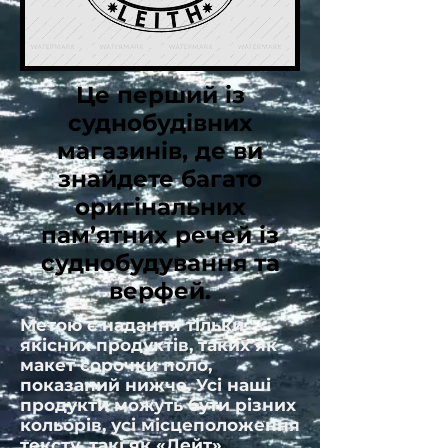
Це перший із
суднобудівних
магазинів, де ви
знайдете багато
оригінальних
пам’ятних речей із
суднобудування та
верфей.
Метою є надання тільки
якісних продуктів, таких як
макет сорочки поло,
показаний нижче. Усі наші
продукти можуть бути різних
кольорів, усі місцеположення
тексту, такі як «Лейт»,