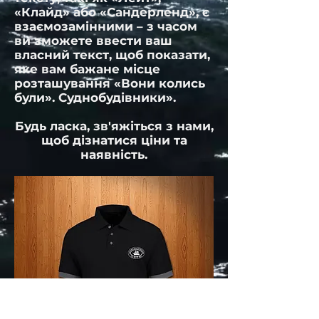
«Клайд» або «Сандерленд», є
взаємозамінними – з часом
ви зможете ввести ваш
власний текст, щоб показати,
яке вам бажане місце
розташування «Вони колись
були». Суднобудівники».
Будь ласка, зв'яжіться з нами,
щоб дізнатися ціни та
наявність.