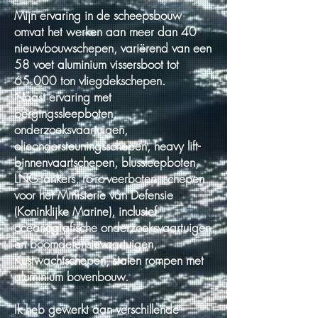
Mijn ervaring in de scheepsbouw
omvat het werken aan meer dan 40
nieuwbouwschepen, variërend van een
58 voet aluminium vissersboot tot
65.000 ton vliegdekschepen.
Naast ervaring met
bergingssleepboten,
onderzoeksvaartuigen,
olieondersteuningsschepen, heavy lift-
binnenvaartschepen, blussleepboten,
LNG-tankers, ro-ro-veerboten, schepen
voor het Ministerie van Defensie
(Koninklijke Marine), inclusief
oceanografische onderzoeksvaartuigen
en boomdefensievaartuigen,
Kustwachtschepen, stalen rompen met
aluminium bovenbouw.
Ik heb gewerkt aan verschillende