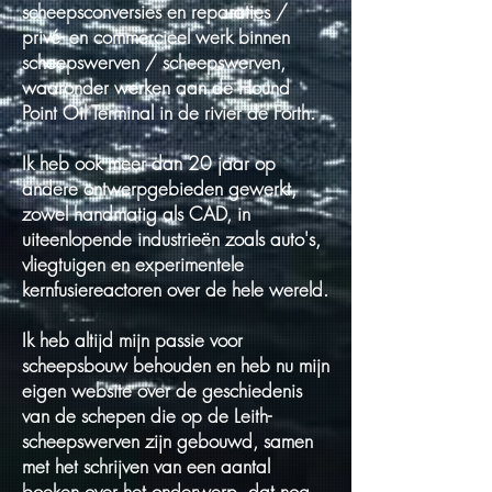
scheepsconversies en reparaties /
privé- en commercieel werk binnen
scheepswerven / scheepswerven,
waaronder werken aan de Hound
Point Oil Terminal in de rivier de Forth.
Ik heb ook meer dan 20 jaar op
andere ontwerpgebieden gewerkt,
zowel handmatig als CAD, in
uiteenlopende industrieën zoals auto's,
vliegtuigen en experimentele
kernfusiereactoren over de hele wereld.
Ik heb altijd mijn passie voor
scheepsbouw behouden en heb nu mijn
eigen website over de geschiedenis
van de schepen die op de Leith-
scheepswerven zijn gebouwd, samen
met het schrijven van een aantal
boeken over het onderwerp, dat nog