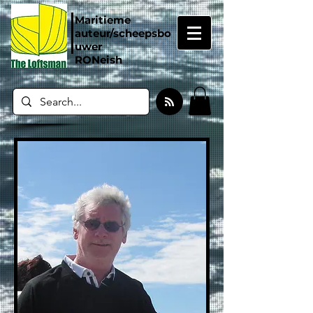
Maritieme
auteur/scheepsbo
uwer
RONeish