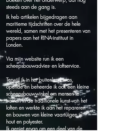
steeds aan de gang is.
Ik heb artikelen bijgedragen aan
maritieme tijdschriften over de hele
wereld, samen met het presenteren van
papers aan het RINA-instituut in
Londen.
Via mijn website run ik een
scheepsbouwadvies- en loftservice.
Terwijl ik in het buitenland was,
opende en beheerde ik ook een kleine
scheepsbouwwinkel om mensen te
trainen in de traditionele kunst van het
loften en werkte ik aan het repareren
en bouwen van kleine vaartuigen in
hout en polyester.
Ik geniet ervan om een deel van de
kennis die ik in de loop der jaren heb