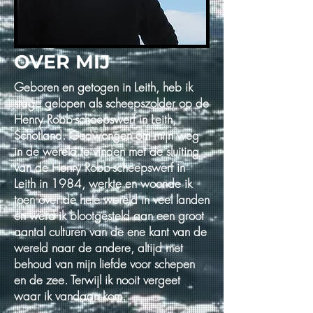
OVER MIJ
Geboren en getogen in Leith, heb ik
stage gelopen als scheepszolder op de
Henry Robb-scheepswerf in Leith,
Schotland. Gedwongen om mijn weg
in de wereld te vinden met de sluiting
van de Henry Robb-scheepswerf in
Leith in 1984, werkte en woonde ik
toen over de hele wereld in veel landen
en werd ik blootgesteld aan een groot
aantal culturen van de ene kant van de
wereld naar de andere, altijd met
behoud van mijn liefde voor schepen
en de zee. Terwijl ik nooit vergeet
waar ik vandaan kom.