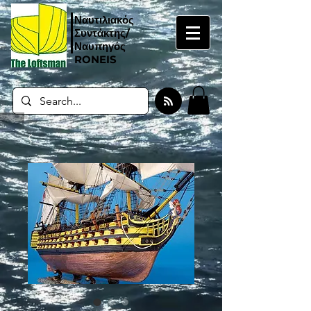
Ναυτιλιακός
Συντάκτης/
Ναυπηγός
RONEIS