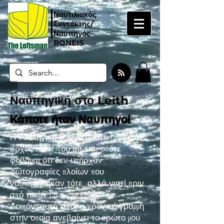
Ναυτιλιακός
Συντάκτης/
Ναυπηγός
RONEIS
Ναυπηγική στο Leith
Κάποτε ήταν Ναυπηγοί
Η ναυπηγική ξεκίνησε στο Leith στις
αρχές του 14ου αιώνα, οπότε
φοβάμαι ότι δεν υπήρχαν
φωτογραφίες πλοίων που
ναυπηγήθηκαν τότε, αλλά γιατί πριν
από το 1918.
Λοιπόν, αυτή είναι η χρονική γραμμή
στην οποία ανεβαίνει το πρώτο μου