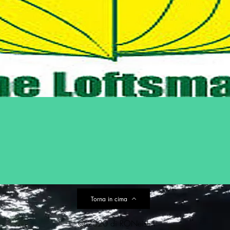
Torna in cima
© 2020 di RONeish