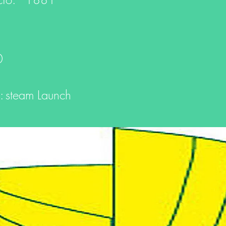
0
:
steam Launch