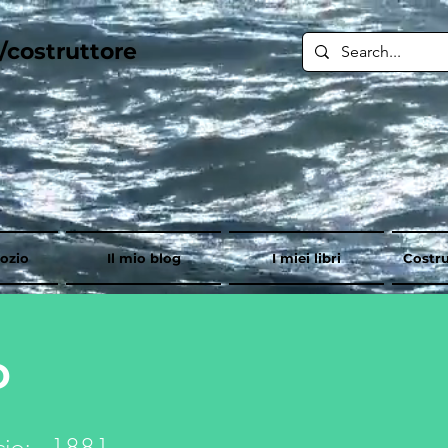
/costruttore
gozio
Il mio blog
I miei libri
Costru
D
cio:
1881