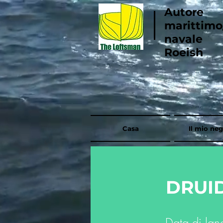
Autore
marittimo
navale
Roeish
Casa
Il mio ne
DRUI
Data di lan