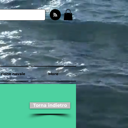
zione navale
More
Torna indietro