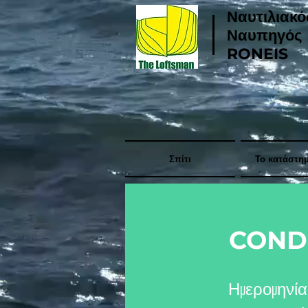
Ναυτιλιακό
Ναυπηγός
RONEIS
Σπίτι
Το κατάστη
CON
Ημερομηνία