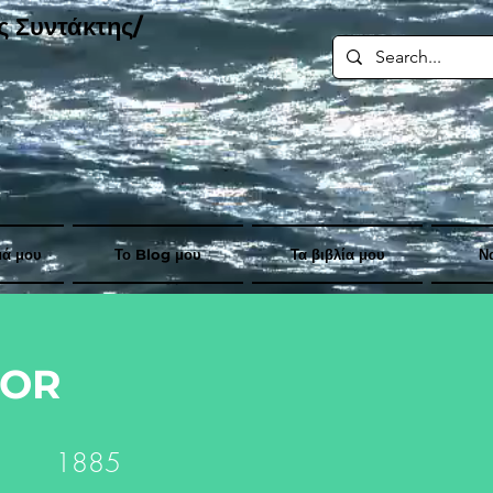
ς Συντάκτης/
μά μου
Το Blog μου
Τα βιβλία μου
Ν
DOR
1885