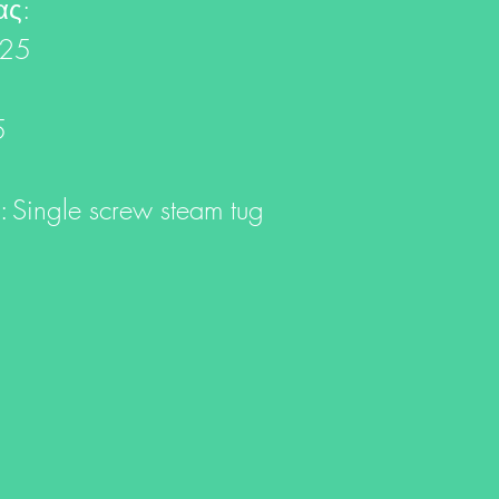
ας:
25
5
:
Single screw steam tug