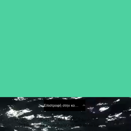
Επιστροφή στην κορυφή
© 2020 από τη RONeish
Σχεδιάστηκε και αναπτύχθηκε από
το The Loftsman