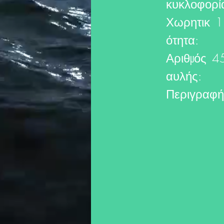
κυκλοφορί
Χωρητικ
1
ότητα:
Αριθμός
4
αυλής:
Περιγραφή