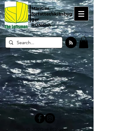
Maritim
forfatter/skibsbyg
ger
RONeish
© 2020 af RONeish