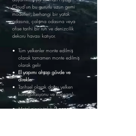
Cloud'un bu gururlu uzun gemi
modelleri, herhangi bir yatak
odasına, çalışma odasına veya
ofise tarihi bir ruh ve denizcilik
dekoru havası katıyor.
Tüm yelkenler monte edilmiş
olarak
tamamen monte
edilmiş
olarak gelir
El yapımı ahşap gövde ve
direkler
Tarihsel olarak doğru yelken
konfigürasyonu ve kapsamlı
arma
Metal zincir takılı
2 çapa
21 el yapımı beyaz kumaş
yelken
Ahşap taban üzerindeki
metal