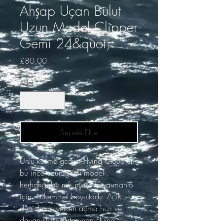
Ahşap Uçan Bulut
Uzun Model Clipper
Gemi 24&quot;
Fiyat
£80,00
Adet
*
Sepete Ekle
Ünlü kesme gemisi Flying Cloud'un
bu ince uzun gemi modeli,
herhangi bir raf, masa veya manto
için mükemmel boyuttadır. Açık
denizlerde yelken açma hızı ve
dayanıklılığıyla tanınan Flying