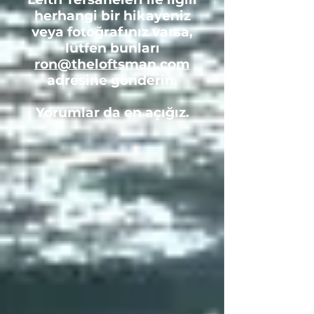
herhangi bir hikayeniz
veya fotoğrafınız varsa,
lütfen bunları
ron@theloftsman.com
adresine gönderin.
Yorumlar da en açığız.