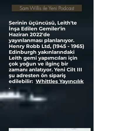
Sam Willis ile Yeni Podcast
Serinin üçüncüsü, Leith'te
İnşa Edilen Gemiler'in
Haziran 2022'de
yayınlanması planlanıyor.
Henry Robb Ltd,
(1945 - 1965)
Edinburgh yakınlarındaki
Leith gemi yapımcıları için
çok yoğun ve ilginç bir
zamanı anlatıyor. Yeni Cilt III
şu adresten ön sipariş
edilebilir:
Whittles Yayıncılık
.