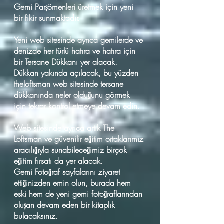
Gemi Parşömenleri üretmek için yeni
bir fikir sunmaktadır.
Yeni web sitesinde ayrıca gemilerde ve
denizde her türlü hatıra ve hatıra için
bir Tersane Dükkanı yer alacak.
Dükkan yakında açılacak, bu yüzden
theloftsman web sitesinde tersane
dükkanında neler olduğunu görmek
için tekrar kontrol etmeye devam edin.
Web sitesinde ayrıca artık The
Loftsman ve güvenilir eğitim ortaklarımız
aracılığıyla sunabileceğimiz birçok
eğitim fırsatı da yer alacak.
Gemi Fotoğraf sayfalarını ziyaret
ettiğinizden emin olun, burada hem
eski hem de yeni gemi fotoğraflarından
oluşan devam eden bir kitaplık
bulacaksınız.