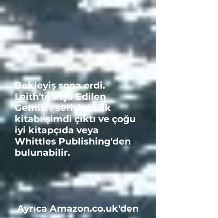
Bekleyiş sona erdi.
Leith'te İnşa Edilen
Gemiler serisinin ilk
kitabı şimdi çıktı ve çoğu
iyi kitapçıda veya
Whittles Publishing'den
bulunabilir.
Ayrıca Amazon.co.uk'den