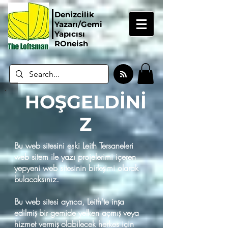
Denizcilik
Yazarı/Gemi
Yapıcısı
ROneish
HOŞGELDİNİ
Z
Bu web sitesini eski Leith Tersaneleri
web sitem ile yazı projelerimi içeren
yepyeni web sitesinin birleşimi olarak
bulacaksınız.
Bu web sitesi ayrıca, Leith'te inşa
edilmiş bir gemide yelken açmış veya
hizmet vermiş olabilecek herkes için