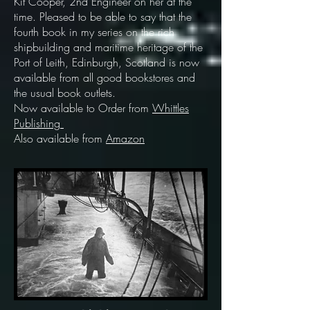
Kit Cooper, 2nd Engineer on her at the
time. Pleased to be able to say that the
fourth book in my series on the rich
shipbuilding and maritime heritage of the
Port of Leith, Edinburgh, Scotland is now
available from all good bookstores and
the usual book outlets.
Now avail
a
ble to Order from
Whittles
Publishing
Also available from
Amazon