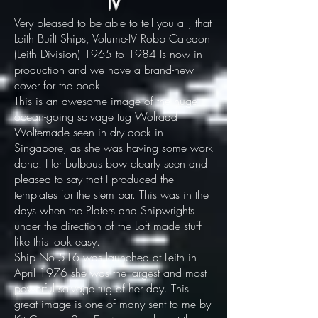
IV
Very pleased to be able to tell you all, that
Leith Built Ships, Volume-IV Robb Caledon
(Leith Division) 1965 to 1984
Is now in
production and we have a brand-new
cover for the book.
This is an awesome image of the huge
ocean-going salvage tug Wolraad
Woltemade seen in dry dock in
Singapore, as she was having some work
done. Her bulbous bow clearly seen and
pleased to say that I produced the
templates for the stem bar. This was in the
days when the Platers and Shipwrights
under the direction of the Loft made stuff
like this look easy.
Ship No 516 was launched at Leith in
April 1976 she was the largest and most
powerful salvage tug of her day. This
great image is one of many sent to me by