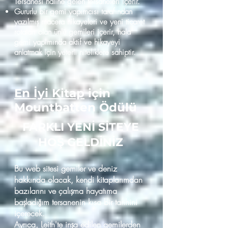
Tersanesi haline gelen tersaneleri içerir.
Gururlu bir gemi yapımcısı tarafından
yazılmış macera hikayeleri ve yeni ticaret
rotaları olan ünlü gemileri içerir, hala
gemi yapımında aktif ve hikayeyi
anlatmak için yeterli niteliklere sahiptir.
En İyi Kitap
için
Mountbatten Ödülü
FARKLI YENİ SİTEYE
HOŞ GELDİNİZ
Bu web sitesi gemiler ve deniz
hakkında olacak, kendi kitaplarımdan
bazılarını ve çalışma hayatıma
başladığım tersanenin kısa bir tarihini
içerecek.
Ayrıca, Leith'te inşa edilen gemilerden