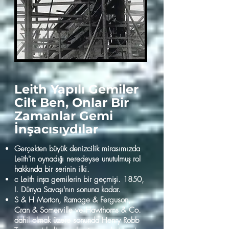
Leith Yapılı Gemiler
Cilt Ben, Onlar Bir
Zamanlar Gemi
İnşacısıydılar
Gerçekten büyük denizcilik mirasımızda
Leith'in oynadığı neredeyse unutulmuş rol
hakkında bir serinin ilki.
c Leith inşa gemilerin bir geçmişi. 1850,
I. Dünya Savaşı'nın sonuna kadar.
S & H Morton, Ramage & Ferguson,
Cran & Somerville ve Hawthorns & Co.
dahil olmak üzere sonunda Henry Robb