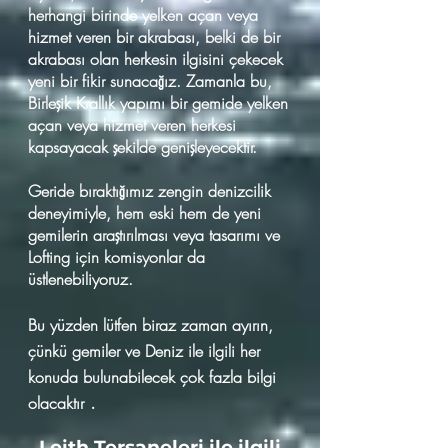
herhangi birinde yelken açan veya
hizmet veren bir akrabası, belki de bir
akrabası olan herkesin ilgisini çekecek
yeni bir fikir sunacağız. Zamanla bu,
Birleşik Krallık yapımı bir gemide yelken
açan veya hizmet veren herkesi
kapsayacak şekilde genişleyecektir.
Geride bıraktığımız zengin denizcilik
deneyimiyle, hem eski hem de yeni
gemilerin araştırılması veya tasarımı ve
Lofting için komisyonlar da
üstlenebiliyoruz.
Bu yüzden lütfen biraz zaman ayırın,
çünkü gemiler ve Deniz ile ilgili her
konuda bulunabilecek çok fazla bilgi
.
olacaktır
Leith Tersaneleri ile ilgili